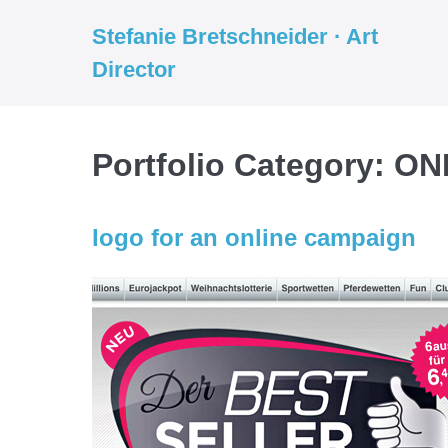
Weiter
Stefanie Bretschneider · Art
zum
Director
Inhalt
Portfolio Category:
ON
logo for an online campaign