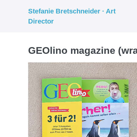
Weiter
Stefanie Bretschneider · Art
zum
Director
Inhalt
GEOlino magazine (wr